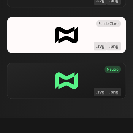
.svg
.png
Fundo Claro
.svg
.png
Neutro
.svg
.png