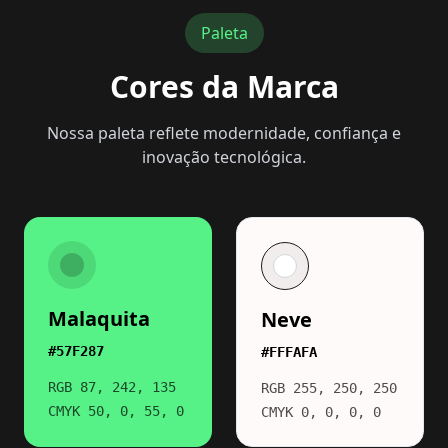
Paleta
Cores da Marca
Nossa paleta reflete modernidade, confiança e
inovação tecnológica.
Malaquita
Neve
#57F287
#FFFAFA
RGB 87, 242, 135
RGB 255, 250, 250
CMYK 50, 0, 55, 0
CMYK 0, 0, 0, 0