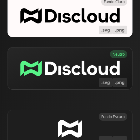
Fundo Claro
.svg
.png
Neutro
.svg
.png
Fundo Escuro