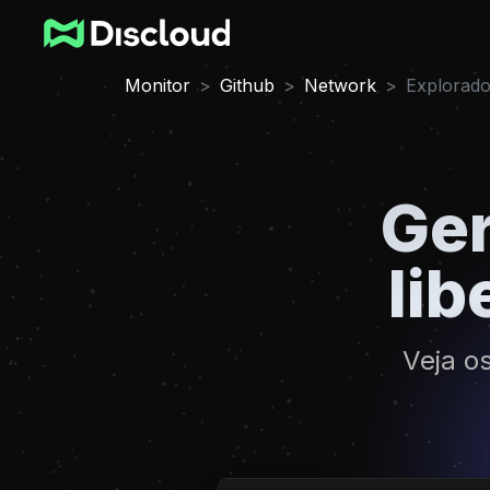
Monitor
Github
Network
Explorado
Ge
lib
Veja o