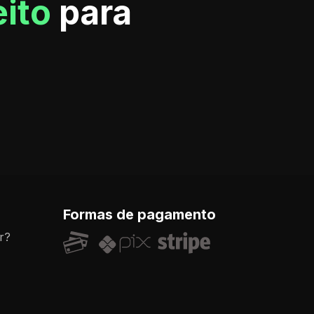
eito
para
Formas de pagamento
r?