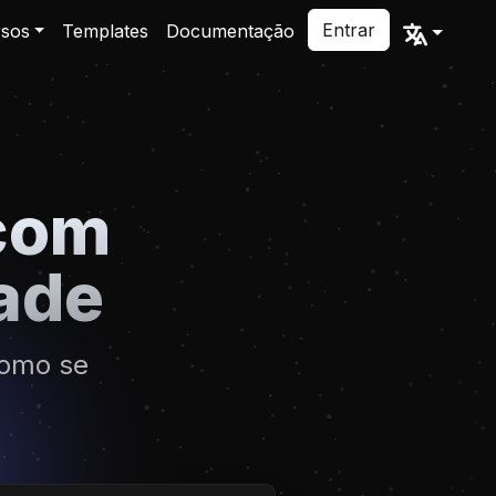
Entrar
sos
Templates
Documentação
com
dade
como se