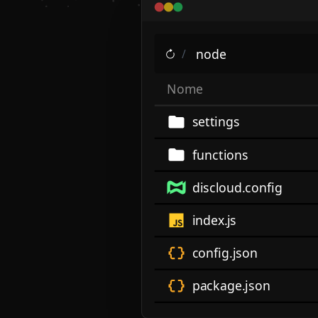
node
/
Nome
settings
functions
discloud.config
index.js
config.json
package.json