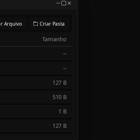
ar Arquivo
Criar Pasta
Tamanho
--
--
127 B
510 B
1 B
127 B